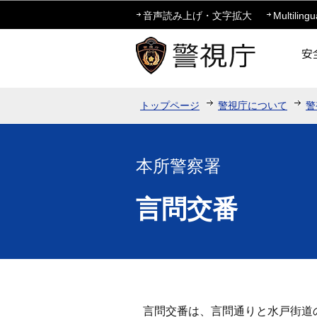
音声読み上げ・文字拡大
Multilingu
トップページ
警視庁について
警
本所警察署
言問交番
言問交番は、言問通りと水戸街道