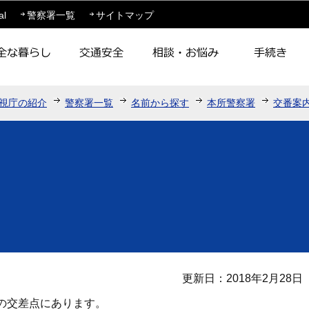
このページの本文へ移動
al
警察署一覧
サイトマップ
視庁の紹介
警察署一覧
名前から探す
本所警察署
交番案
更新日：2018年2月28日
の交差点にあります。