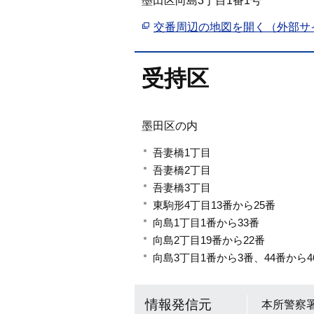
墨田区向島3丁目1番1号
交番周辺の地図を開く（外部サ
受持区
墨田区の内
吾妻橋1丁目
吾妻橋2丁目
吾妻橋3丁目
東駒形4丁目13番から25番
向島1丁目1番から33番
向島2丁目19番から22番
向島3丁目1番から3番、44番から4
情報発信元
本所警察