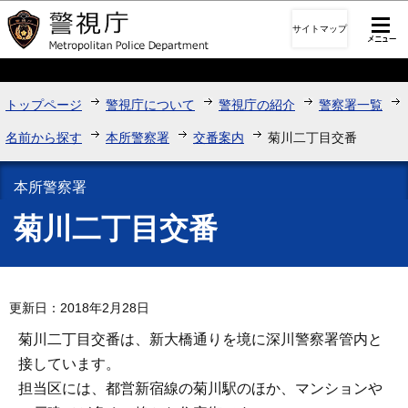
このページの本文へ移動
サイトマップ
トップページ
警視庁について
警視庁の紹介
警察署一覧
名前から探す
本所警察署
交番案内
菊川二丁目交番
本所警察署
菊川二丁目交番
更新日：2018年2月28日
菊川二丁目交番は、新大橋通りを境に深川警察署管内と
接しています。
担当区には、都営新宿線の菊川駅のほか、マンションや