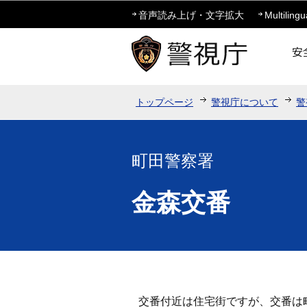
音声読み上げ・文字拡大
Multilingu
トップページ
警視庁について
警
町田警察署
金森交番
交番付近は住宅街ですが、交番は