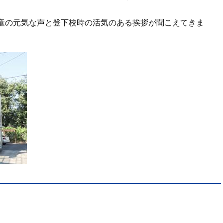
童の元気な声と登下校時の活気のある挨拶が聞こえてきま