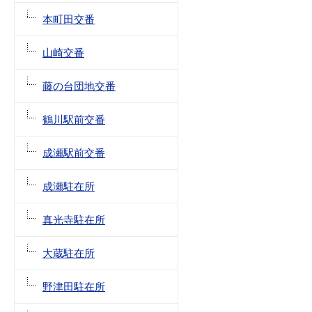
本町田交番
山崎交番
藤の台団地交番
鶴川駅前交番
成瀬駅前交番
成瀬駐在所
真光寺駐在所
大蔵駐在所
野津田駐在所