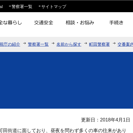
このページの本文へ移動
al
警察署一覧
サイトマップ
視庁の紹介
警察署一覧
名前から探す
町田警察署
交番案
更新日：2018年4月1日
町田街道に面しており、昼夜を問わず多くの車の往来があり