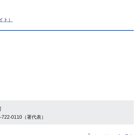
イト）
署
-722-0110（署代表）