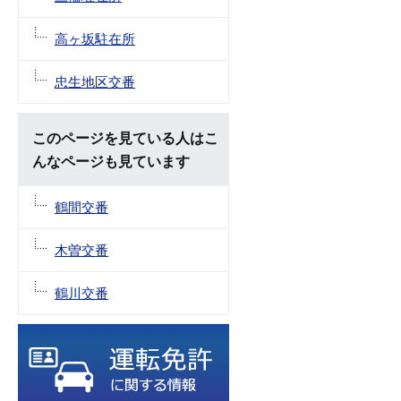
高ヶ坂駐在所
忠生地区交番
このページを見ている人はこ
んなページも見ています
鶴間交番
木曽交番
鶴川交番