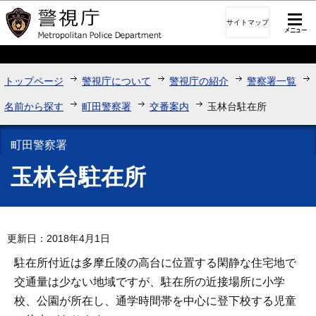
このページの本文へ移動
サイトマップ
トップページ
警視庁について
警視庁の紹介
警察署一覧
名前から探す
町田警察署
交番案内
玉林台駐在所
町田警察署
玉林台駐在所
更新日：2018年4月1日
駐在所付近は多摩丘陵の高台に位置する閑静な住宅地で
交通量は少ない地域ですが、駐在所の近接場所に小学
校、公園が所在し、通学時間帯を中心に登下校する児童