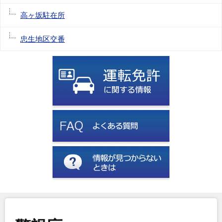
高ヶ坂駐在所
忠生地区交番