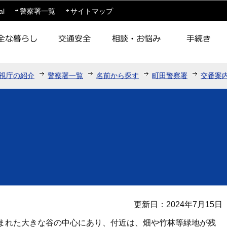
このページの本文へ移動
al
警察署一覧
サイトマップ
視庁の紹介
警察署一覧
名前から探す
町田警察署
交番案
更新日：2024年7月15日
まれた大きな谷の中心にあり、付近は、畑や竹林等緑地が残