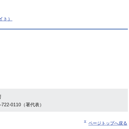
イト）
署
-722-0110（署代表）
ページトップへ戻る