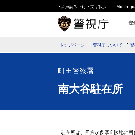
音声読み上げ・文字拡大
Multilingu
トップページ
警視庁について
警
町田警察署
南大谷駐在所
駐在所は、四方が多摩丘陵地に囲