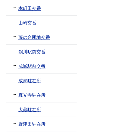
本町田交番
山崎交番
藤の台団地交番
鶴川駅前交番
成瀬駅前交番
成瀬駐在所
真光寺駐在所
大蔵駐在所
野津田駐在所