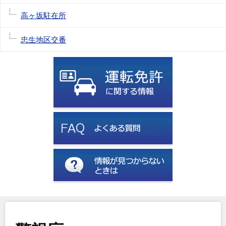
高ヶ坂駐在所
忠生地区交番