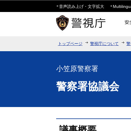
音声読み上げ・文字拡大
Multilingu
トップページ
警視庁について
警
小笠原警察署
警察署協議会
議事概要