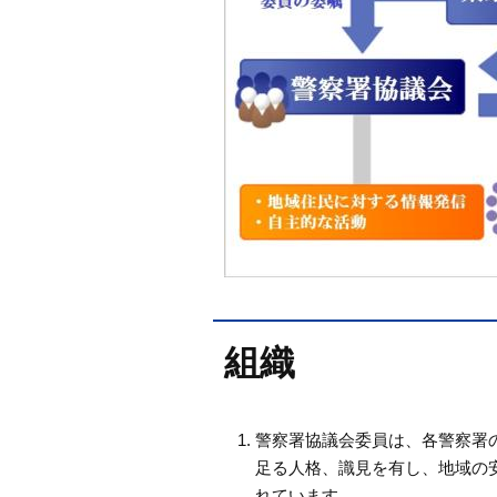
組織
警察署協議会委員は、各警察署
足る人格、識見を有し、地域の安
れています。