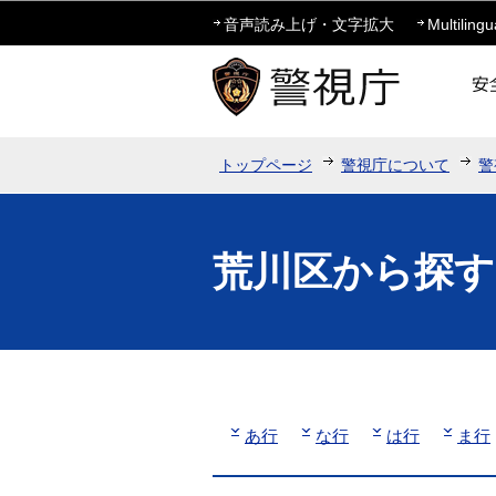
音声読み上げ・文字拡大
Multilingu
トップページ
警視庁について
警
荒川区から探す
あ行
な行
は行
ま行