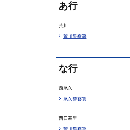
あ行
荒川
荒川警察署
な行
西尾久
尾久警察署
西日暮里
荒川警察署