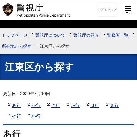
このページの本文へ移動
サイトマップ
トップページ
警視庁について
警視庁の紹介
警察署一覧
所在地から探す
江東区から探す
江東区から探す
更新日：2020年7月10日
あ行
か行
さ行
た行
は行
ま行
や行
わ行
あ行