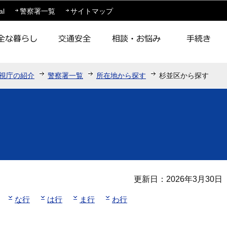
このページの本文へ移動
al
警察署一覧
サイトマップ
視庁の紹介
警察署一覧
所在地から探す
杉並区から探す
更新日：2026年3月30日
な行
は行
ま行
わ行