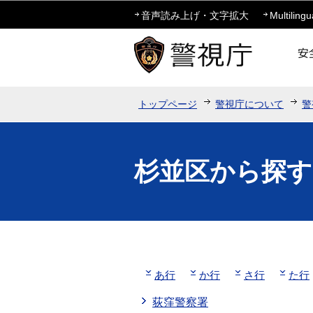
音声読み上げ・文字拡大
Multilingu
トップページ
警視庁について
警
杉並区から探す
あ行
か行
さ行
た行
荻窪警察署