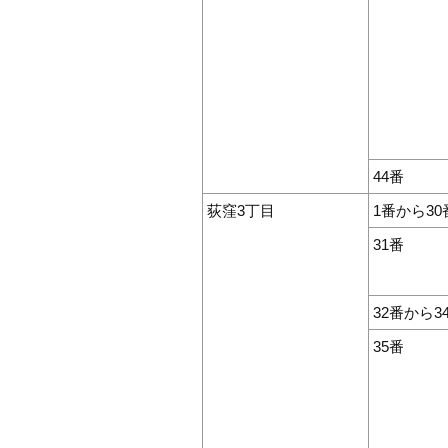
44番
荻窪3丁目
1番から30
31番
32番から3
35番