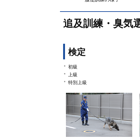
追及訓練・臭気選
検定
初級
上級
特別上級