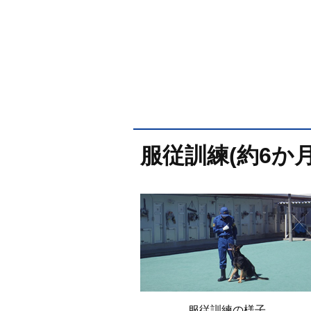
服従訓練(約6か月
服従訓練の様子