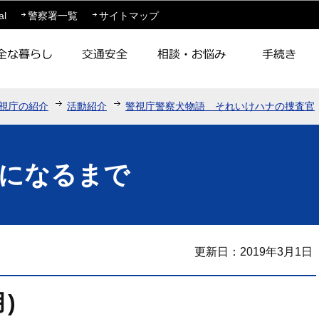
このページの本文へ移動
al
警察署一覧
サイトマップ
視庁の紹介
活動紹介
警視庁警察犬物語 それいけハナの捜査官
になるまで
更新日：2019年3月1日
)