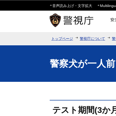
音声読み上げ・文字拡大
Multilingu
トップページ
警視庁について
警
警察犬が一人前
テスト期間(3か月