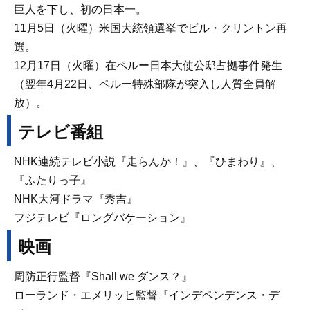
巨人を下し、初の日本一。
11月5日（火曜）米国大統領選挙でビル・クリントン再
選。
12月17日（火曜）在ペルー日本大使公邸占拠事件発生
（翌年4月22日、ペルー特殊部隊が突入し人質全員解
放）。
テレビ番組
NHK連続テレビ小説『走らんか！』、『ひまわり』、
『ふたりっ子』
NHK大河ドラマ『秀吉』
フジテレビ『ロングバケーション』
映画
周防正行監督『Shall we ダンス？』
ローランド・エメリッヒ監督『インデペンデンス・デ