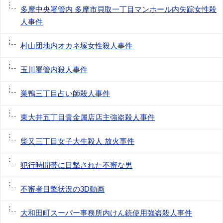
多摩中央署管内 多摩市貝取一丁目マンホール内失踪女性殺
人事件
村山団地内オカネ塚女性殺人事件
玉川署管内殺人事件
巣鴨三丁目占い師殺人事件
東大井五丁目貴金属店店主強盗殺人事件
柴又三丁目女子大生殺人 放火事件
犯行時間帯に目撃された不審な男
不審者目撃状況の3D動画
大和田町スーパー事務所内けん銃使用強盗殺人事件