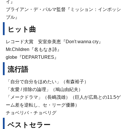
イ』
ブライアン・デ・パルマ監督『ミッション：インポッシ
ブル』
ヒット曲
レコード大賞 安室奈美恵『Don't wanna cry』
Mr.Children『名もなき詩』
globe『DEPARTURES』
流行語
「自分で自分をほめたい」（有森裕子）
「友愛 / 排除の論理」（鳩山由紀夫）
「メークドラマ」（長嶋茂雄）（巨人が広島との11.5ゲ
ーム差を逆転し、セ・リーグ優勝）
チョベリバ・チョベリグ
ベストセラー