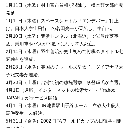
1月11日（木曜）村山富市首相が退陣し、橋本龍太郎内閣
発足
1月11日（木曜）スペースシャトル「エンデバー」打上
げ。日本人宇宙飛行士の若田光一が乗船し、宇宙へ。
2月10日（土曜）豊浜トンネル（北海道）で岩盤崩落事
故、乗用車やバスが下敷きになり20人死亡。
2月14日（水曜）羽生善治が史上初めて将棋のタイトル七
冠独占を達成。
2月28日（水曜）英国のチャールズ皇太子、ダイアナ皇太
子妃夫妻が離婚。
3月23日（土曜）台湾で初の総統選挙。李登輝氏が当選。
4月1日（月曜）インターネットの検索サイト「Yahoo!
JAPAN」がサービス開始
4月11日（木曜）JR池袋駅山手線ホーム上立教大生殺人
事件発生。未解決。
5月31日（金曜）2002 FIFAワールドカップの日韓共同開