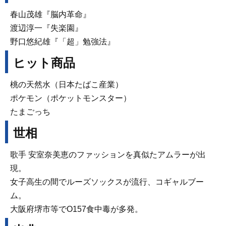
春山茂雄『脳内革命』
渡辺淳一『失楽園』
野口悠紀雄『「超」勉強法』
ヒット商品
桃の天然水（日本たばこ産業）
ポケモン（ポケットモンスター）
たまごっち
世相
歌手 安室奈美恵のファッションを真似たアムラーが出
現。
女子高生の間でルーズソックスが流行、コギャルブー
ム。
大阪府堺市等でO157食中毒が多発。