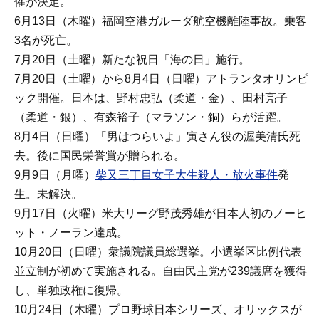
催が決定。
6月13日（木曜）福岡空港ガルーダ航空機離陸事故。乗客
3名が死亡。
7月20日（土曜）新たな祝日「海の日」施行。
7月20日（土曜）から8月4日（日曜）アトランタオリンピ
ック開催。日本は、野村忠弘（柔道・金）、田村亮子
（柔道・銀）、有森裕子（マラソン・銅）らが活躍。
8月4日（日曜）「男はつらいよ」寅さん役の渥美清氏死
去。後に国民栄誉賞が贈られる。
9月9日（月曜）
柴又三丁目女子大生殺人・放火事件
発
生。未解決。
9月17日（火曜）米大リーグ野茂秀雄が日本人初のノーヒ
ット・ノーラン達成。
10月20日（日曜）衆議院議員総選挙。小選挙区比例代表
並立制が初めて実施される。自由民主党が239議席を獲得
し、単独政権に復帰。
10月24日（木曜）プロ野球日本シリーズ、オリックスが