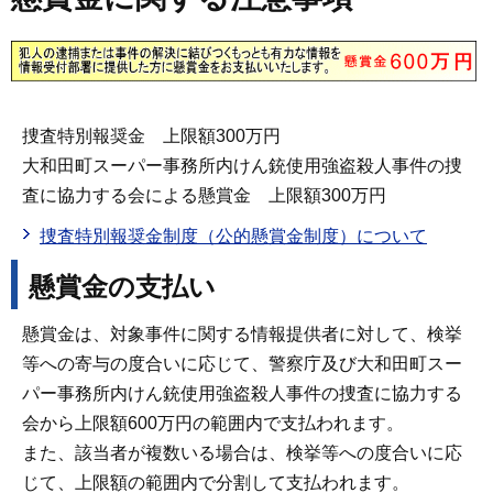
捜査特別報奨金 上限額300万円
大和田町スーパー事務所内けん銃使用強盗殺人事件の捜
査に協力する会による懸賞金 上限額300万円
捜査特別報奨金制度（公的懸賞金制度）について
懸賞金の支払い
懸賞金は、対象事件に関する情報提供者に対して、検挙
等への寄与の度合いに応じて、警察庁及び大和田町スー
パー事務所内けん銃使用強盗殺人事件の捜査に協力する
会から上限額600万円の範囲内で支払われます。
また、該当者が複数いる場合は、検挙等への度合いに応
じて、上限額の範囲内で分割して支払われます。