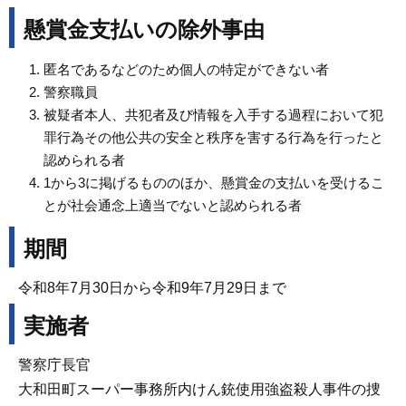
懸賞金支払いの除外事由
匿名であるなどのため個人の特定ができない者
警察職員
被疑者本人、共犯者及び情報を入手する過程において犯
罪行為その他公共の安全と秩序を害する行為を行ったと
認められる者
1から3に掲げるもののほか、懸賞金の支払いを受けるこ
とが社会通念上適当でないと認められる者
期間
令和8年7月30日から令和9年7月29日まで
実施者
警察庁長官
大和田町スーパー事務所内けん銃使用強盗殺人事件の捜