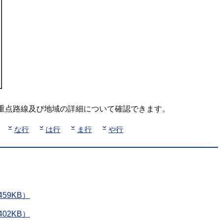
重点路線及び地域の詳細について確認できます。
な行
は行
ま行
や行
59KB）
02KB）