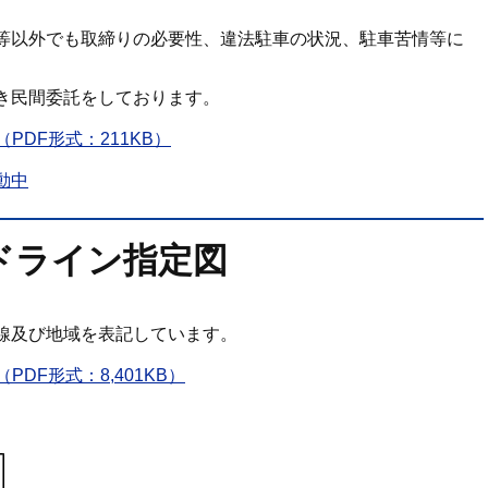
等以外でも取締りの必要性、違法駐車の状況、駐車苦情等に
き民間委託をしております。
DF形式：211KB）
動中
ドライン指定図
線及び地域を表記しています。
DF形式：8,401KB）