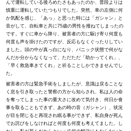
んで運転している後ろめたさもあったのか、普段よりは
慎重に運転していたつもりでした。突然、車の左側に何
か気配を感じ、「あっ」と思った時には「ガシャン」と
音がして、自転車と共に75歳の男性を撥ねてしまったの
です。すぐに車から降り、被害者の方に駆け寄り何度も
何度も声を掛けたのですが、反応もなくぐったりしてい
ました。頭の中が真っ白になり、パニック状態で何がな
んだか分からなくなって、ただただ「助かってくれ」、
「早く救急車きてくれ」と祈ることしかできませんでし
た。
被害者の方は緊急手術をしましたが、意識は戻ることな
く息を引き取ったと警察の方から知らされ、私は人の命
を奪ってしまった事の重大さに改めて気付き、何日か食
事を取ることもできず、あの時の音（ガシャン）、状況
が目を閉じると再現され眠る事ができず、私自身が死ん
でお詫びをしなければと何度も何度も考えてました。し