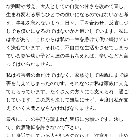
な判断や考え、大人としての自覚の甘さを改めて直し、
生まれ変わる事もひとつの償いになるのではないかと考
え、事犯を忘れないよう、日々、手を合わせ、反省し少
しでも償いになるのではないかと過ごしています。私に
は命があり、これからは私の一生を懸けて償い続けてい
く決心でいます。それに、不自由な生活をさせてしまっ
ている妻や幼い子ども達の事も考えれば、辛いなどと言
ってはいられません。
私は被害者の命だけではなく、家族そして両親にまで被
害を与えてしまったのです。それなのに私は家族に支え
てもらっています。たくさんの方々にも支えられ、過ご
しています。この恩を決して無駄にせず、今度は私が支
えていく人間とならなければなりません。
最後に、この手記を読まれた皆様にお願いです。決し
て、飲酒運転を許さないで下さい。
もし身近でしている人がいるのならば、注意をし、止め