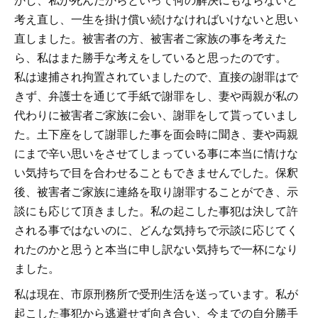
かし、私が死んだからといって何の解決にもならないと
考え直し、一生を掛け償い続けなければいけないと思い
直しました。被害者の方、被害者ご家族の事を考えた
ら、私はまた勝手な考えをしていると思ったのです。
私は逮捕され拘置されていましたので、直接の謝罪はで
きず、弁護士を通じて手紙で謝罪をし、妻や両親が私の
代わりに被害者ご家族に会い、謝罪をして貰っていまし
た。土下座をして謝罪した事を面会時に聞き、妻や両親
にまで辛い思いをさせてしまっている事に本当に情けな
い気持ちで目を合わせることもできませんでした。保釈
後、被害者ご家族に連絡を取り謝罪することができ、示
談にも応じて頂きました。私の起こした事犯は決して許
される事ではないのに、どんな気持ちで示談に応じてく
れたのかと思うと本当に申し訳ない気持ちで一杯になり
ました。
私は現在、市原刑務所で受刑生活を送っています。私が
起こした事犯から逃避せず向き合い、今までの自分勝手