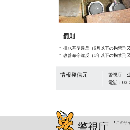
罰則
排水基準違反（6月以下の拘禁刑又
改善命令違反（1年以下の拘禁刑又
情報発信元
警視庁 
電話：03-
警視庁シンボルマスコッ
このサ
警視庁