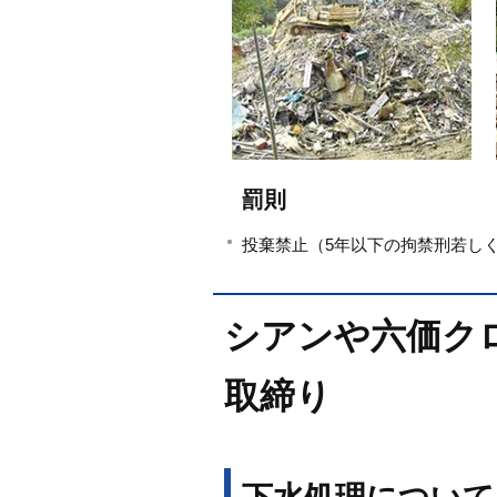
罰則
投棄禁止（5年以下の拘禁刑若し
シアンや六価ク
取締り