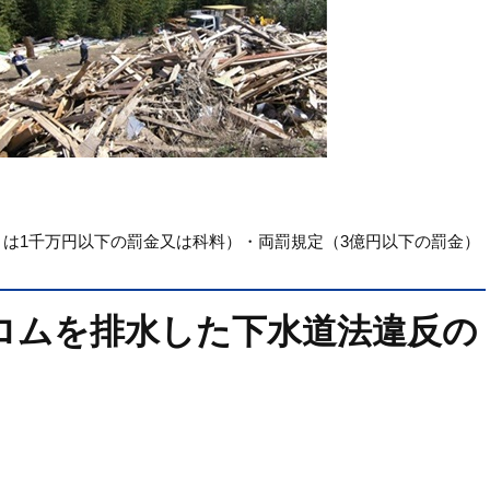
くは1千万円以下の罰金又は科料）・両罰規定（3億円以下の罰金）
ロムを排水した下水道法違反の