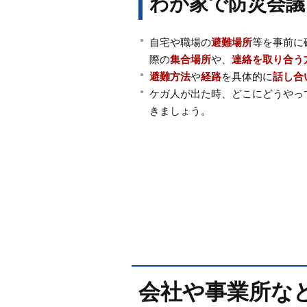
わが家で防災会議
自宅や職場の
避難場所
等を事前に
際の
集合場所
や、
連絡を取り合う
避難方法
や
経路
を具体的に
話し合
ケガ人が出た時、どこにどうやっ
きましょう。
会社や事業所な