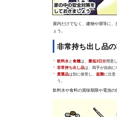
屋内だけでなく、建物や塀等に、
ょう。
非常持ち出し品の
飲料水
と
食糧
は、
最低3日分
用意
非常持ち出し品
は、両手が自由に
貴重品
は別に保管し、
盗難
に注意
う。
飲料水や食料の賞味期限や電池の