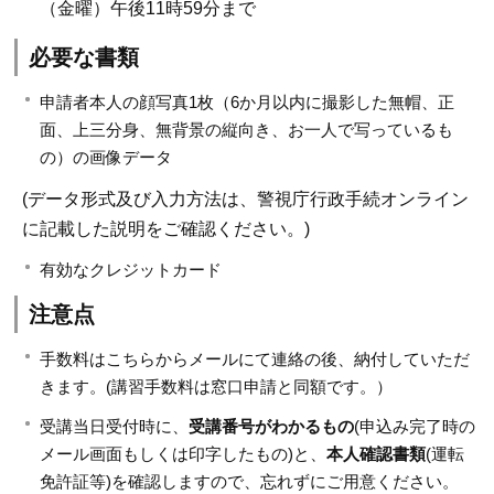
（金曜）午後11時59分まで
必要な書類
申請者本人の顔写真1枚（6か月以内に撮影した無帽、正
面、上三分身、無背景の縦向き、お一人で写っているも
の）の画像データ
(データ形式及び入力方法は、警視庁行政手続オンライン
に記載した説明をご確認ください。)
有効なクレジットカード
注意点
手数料はこちらからメールにて連絡の後、納付していただ
きます。(講習手数料は窓口申請と同額です。）
受講当日受付時に、
受講番号がわかるもの
(申込み完了時の
メール画面もしくは印字したもの)と、
本人確認書類
(運転
免許証等)を確認しますので、忘れずにご用意ください。