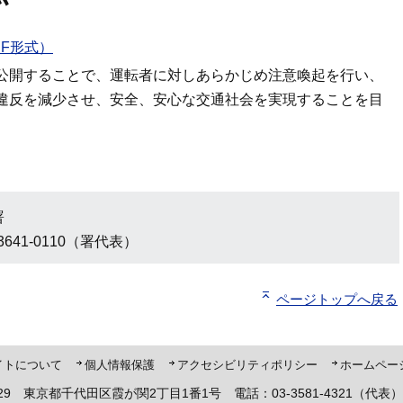
F形式）
公開することで、運転者に対しあらかじめ注意喚起を行い、
違反を減少させ、安全、安心な交通社会を実現することを目
署
3641-0110（署代表）
ページトップへ戻る
ト「ピーポくん」
イトについて
個人情報保護
アクセシビリティポリシー
ホームペー
8929 東京都千代田区霞が関2丁目1番1号 電話：03-3581-4321（代表）