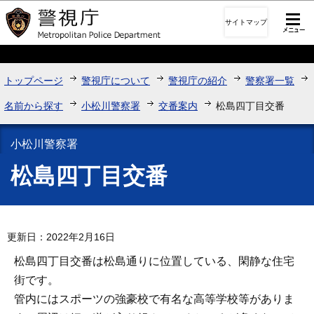
このページの本文へ移動
サイトマップ
トップページ
警視庁について
警視庁の紹介
警察署一覧
名前から探す
小松川警察署
交番案内
松島四丁目交番
小松川警察署
松島四丁目交番
更新日：2022年2月16日
松島四丁目交番は松島通りに位置している、閑静な住宅
街です。
管内にはスポーツの強豪校で有名な高等学校等がありま