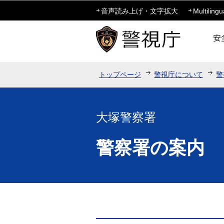
音声読み上げ・文字拡大
Multilingu
トップページ
警視庁について
警
大塚警察署
警察署の案内