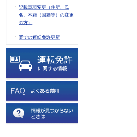
記載事項変更（住所、氏
名、本籍（国籍等）の変更
の方）
署での運転免許更新