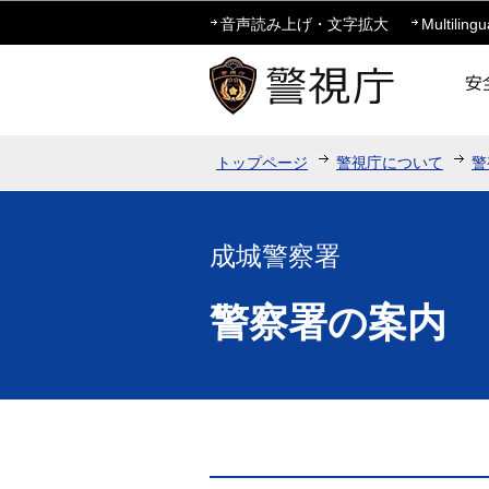
音声読み上げ・文字拡大
Multilingu
トップページ
警視庁について
警
成城警察署
警察署の案内