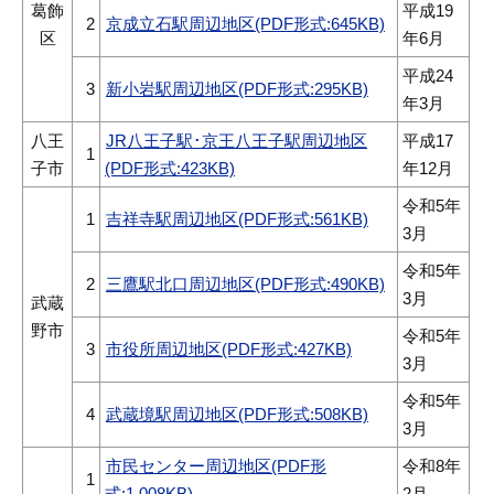
葛飾
平成19
2
京成立石駅周辺地区(PDF形式:645KB)
区
年6月
平成24
3
新小岩駅周辺地区(PDF形式:295KB)
年3月
八王
JR八王子駅･京王八王子駅周辺地区
平成17
1
子市
(PDF形式:423KB)
年12月
令和5年
1
吉祥寺駅周辺地区(PDF形式:561KB)
3月
令和5年
2
三鷹駅北口周辺地区(PDF形式:490KB)
3月
武蔵
野市
令和5年
3
市役所周辺地区(PDF形式:427KB)
3月
令和5年
4
武蔵境駅周辺地区(PDF形式:508KB)
3月
市民センター周辺地区(PDF形
令和8年
1
式:1,008KB)
2月