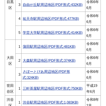
目黒
令和6年
3
自由が丘駅周辺地区(PDF形式:432KB)
区
6月
令和6年
4
祐天寺駅周辺地区(PDF形式:477KB)
6月
令和6年
5
学芸大学駅周辺地区(PDF形式:414KB)
6月
令和6年
1
蒲田駅周辺地区(PDF形式:481KB)
6月
大田
令和6年
2
大森駅周辺地区(PDF形式:374KB)
区
6月
さぽーとぴあ周辺地区(PDF形
令和6年
3
式:324KB)
6月
世田
平成19
1
三軒茶屋駅周辺地区(PDF形式:750KB)
谷区
年6月
渋谷
令和8年
1
渋谷駅周辺地区(PDF形式:1,083KB)
区
2月