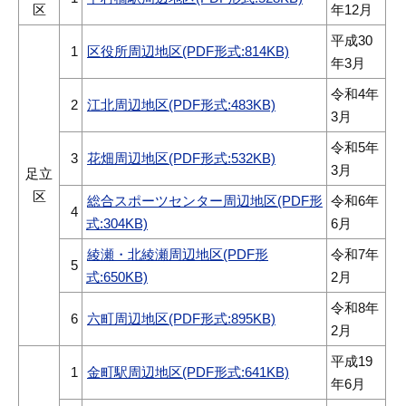
区
年12月
平成30
1
区役所周辺地区(PDF形式:814KB)
年3月
令和4年
2
江北周辺地区(PDF形式:483KB)
3月
令和5年
3
花畑周辺地区(PDF形式:532KB)
3月
足立
区
総合スポーツセンター周辺地区(PDF形
令和6年
4
式:304KB)
6月
綾瀬・北綾瀬周辺地区(PDF形
令和7年
5
式:650KB)
2月
令和8年
6
六町周辺地区(PDF形式:895KB)
2月
平成19
1
金町駅周辺地区(PDF形式:641KB)
年6月