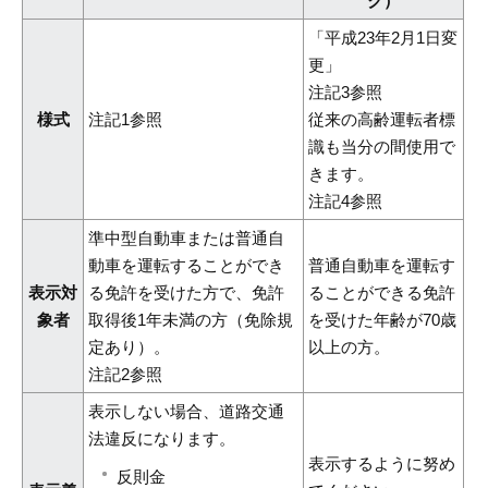
ク）
「平成23年2月1日変
更」
注記3参照
様式
注記1参照
従来の高齢運転者標
識も当分の間使用で
きます。
注記4参照
準中型自動車または普通自
動車を運転することができ
普通自動車を運転す
表示対
る免許を受けた方で、免許
ることができる免許
象者
取得後1年未満の方（免除規
を受けた年齢が70歳
定あり）。
以上の方。
注記2参照
表示しない場合、道路交通
法違反になります。
表示するように努め
反則金