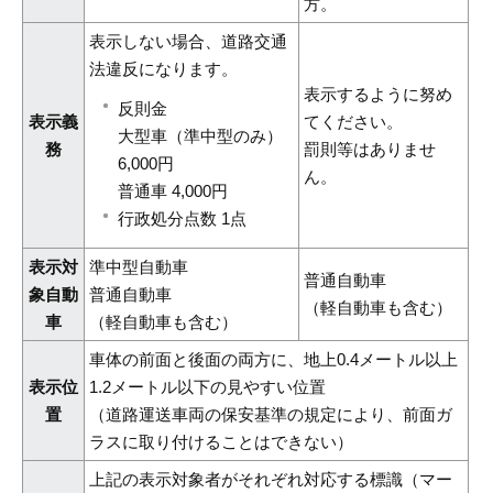
方。
表示しない場合、道路交通
法違反になります。
表示するように努め
反則金
表示義
てください。
大型車（準中型のみ）
務
罰則等はありませ
6,000円
ん。
普通車 4,000円
行政処分点数 1点
表示対
準中型自動車
普通自動車
象自動
普通自動車
（軽自動車も含む）
車
（軽自動車も含む）
車体の前面と後面の両方に、地上0.4メートル以上
表示位
1.2メートル以下の見やすい位置
置
（道路運送車両の保安基準の規定により、前面ガ
ラスに取り付けることはできない）
上記の表示対象者がそれぞれ対応する標識（マー