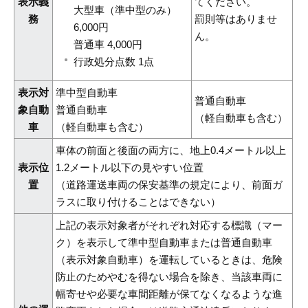
表示義
てください。
大型車（準中型のみ）
務
罰則等はありませ
6,000円
ん。
普通車 4,000円
行政処分点数 1点
表示対
準中型自動車
普通自動車
象自動
普通自動車
（軽自動車も含む）
車
（軽自動車も含む）
車体の前面と後面の両方に、地上0.4メートル以上
表示位
1.2メートル以下の見やすい位置
置
（道路運送車両の保安基準の規定により、前面ガ
ラスに取り付けることはできない）
上記の表示対象者がそれぞれ対応する標識（マー
ク）を表示して準中型自動車または普通自動車
（表示対象自動車）を運転しているときは、危険
防止のためやむを得ない場合を除き、当該車両に
幅寄せや必要な車間距離が保てなくなるような進