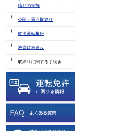
締りの実施
公開・重点取締り
飲酒運転根絶
放置駐車違反
取締りに関する手続き