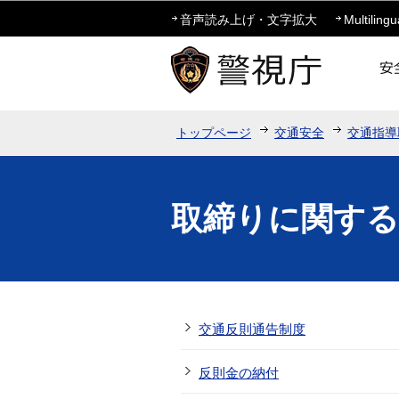
音声読み上げ・文字拡大
Multilingu
トップページ
交通安全
交通指導
取締りに関する
交通反則通告制度
反則金の納付