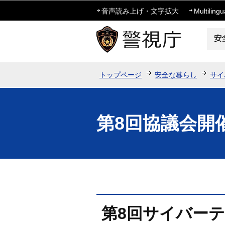
音声読み上げ・文字拡大
Multilingu
トップページ
安全な暮らし
サイ
第8回協議会開
第8回サイバー