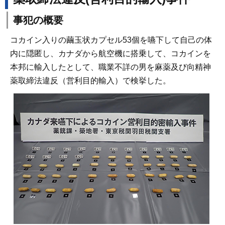
事犯の概要
コカイン入りの繭玉状カプセル53個を嚥下して自己の体
内に隠匿し、カナダから航空機に搭乗して、コカインを
本邦に輸入したとして、職業不詳の男を麻薬及び向精神
薬取締法違反（営利目的輸入）で検挙した。