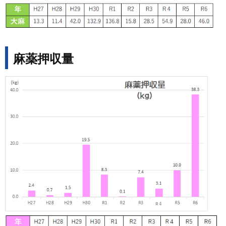
麻薬押収量