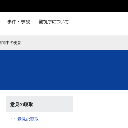
期間中の更新
意見の聴取
意見の聴取