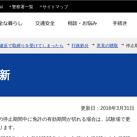
このページの本文へ移動
al
警察署一覧
サイトマップ
違反で取締りを受けてしまったら
行政処分
意見の聴取
停止
新
更新日：2016年3月31日
の停止期間中に免許の有効期間が切れる場合は、試験場で更
ります。