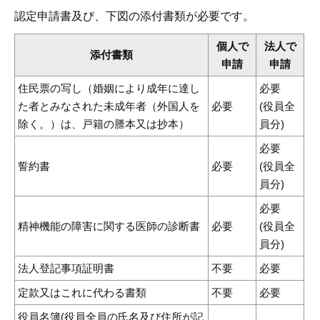
認定申請書及び、下図の添付書類が必要です。
個人で
法人で
添付書類
申請
申請
住民票の写し（婚姻により成年に達し
必要
た者とみなされた未成年者（外国人を
必要
(役員全
除く。）は、戸籍の謄本又は抄本）
員分)
必要
誓約書
必要
(役員全
員分)
必要
精神機能の障害に関する医師の診断書
必要
(役員全
員分)
法人登記事項証明書
不要
必要
定款又はこれに代わる書類
不要
必要
役員名簿(役員全員の氏名及び住所が記