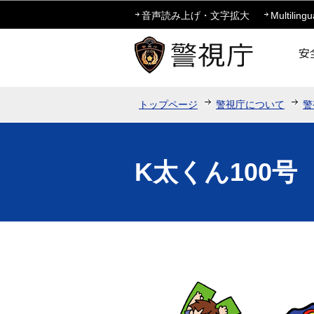
音声読み上げ・文字拡大
Multilingu
トップページ
警視庁について
警
K太くん100号