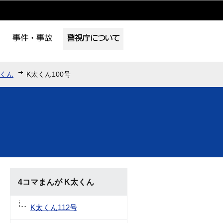
太くん
K太くん100号
4コマまんが K太くん
K太くん112号