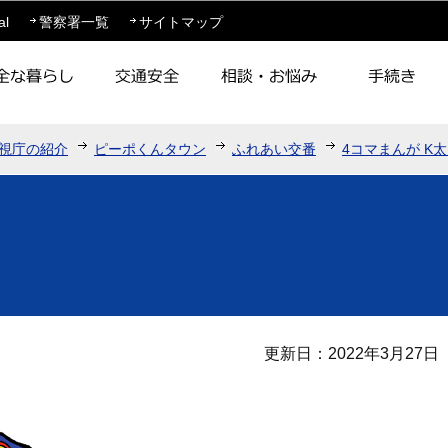
このページの本文へ移動
al
警察署一覧
サイトマップ
視庁の紹介
ピーポくんタウン
ふれあい交番
4コマまんが K
更新日：2022年3月27日