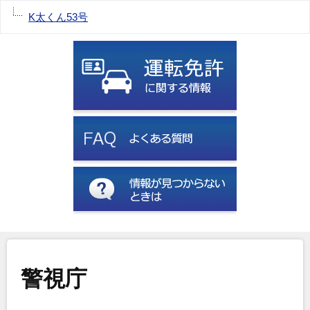
K太くん53号
警視庁