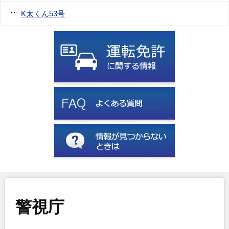
K太くん53号
警視庁