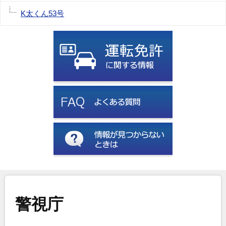
K太くん53号
警視庁