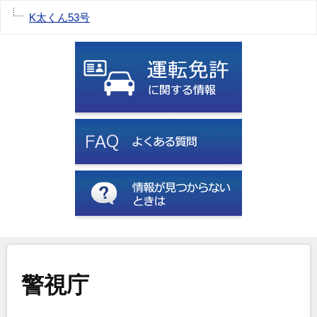
K太くん53号
警視庁