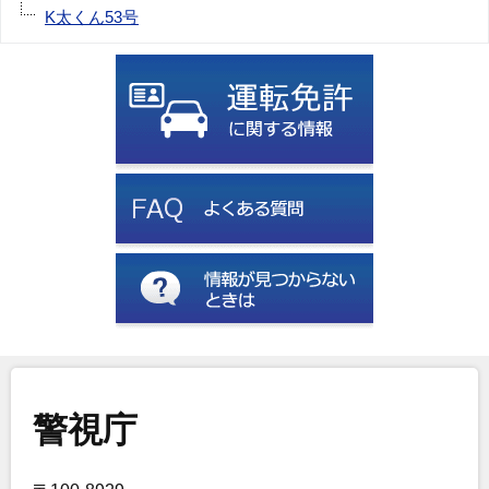
K太くん53号
警視庁