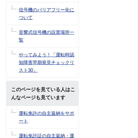
信号機のバリアフリー化に
ついて
音響式信号機の設置場所一
覧
やってみよう！「運転時認
知障害早期発見チェックリ
スト30」
このページを見ている人はこ
んなページも見ています
運転免許の自主返納をサポ
ート
運転免許証の自主返納・運