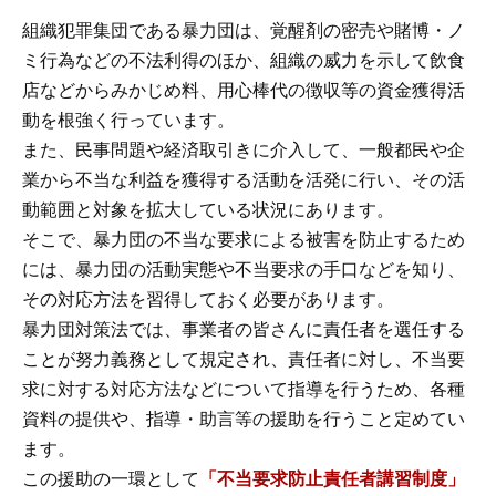
組織犯罪集団である暴力団は、覚醒剤の密売や賭博・ノ
ミ行為などの不法利得のほか、組織の威力を示して飲食
店などからみかじめ料、用心棒代の徴収等の資金獲得活
動を根強く行っています。
また、民事問題や経済取引きに介入して、一般都民や企
業から不当な利益を獲得する活動を活発に行い、その活
動範囲と対象を拡大している状況にあります。
そこで、暴力団の不当な要求による被害を防止するため
には、暴力団の活動実態や不当要求の手口などを知り、
その対応方法を習得しておく必要があります。
暴力団対策法では、事業者の皆さんに責任者を選任する
ことが努力義務として規定され、責任者に対し、不当要
求に対する対応方法などについて指導を行うため、各種
資料の提供や、指導・助言等の援助を行うこと定めてい
ます。
この援助の一環として
「不当要求防止責任者講習制度」