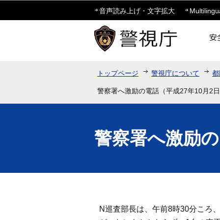
音声読み上げ・文字拡大
Multilingu
トップページ
警視庁について
都
警察署へ激励の電話（平成27年10月2
警察署へ激励の
N巡査部長は、午前8時30分こ