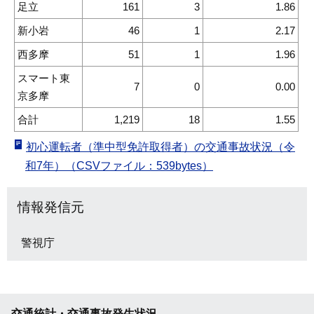
足立
161
3
1.86
新小岩
46
1
2.17
西多摩
51
1
1.96
スマート東
7
0
0.00
京多摩
合計
1,219
18
1.55
初心運転者（準中型免許取得者）の交通事故状況（令
和7年）（CSVファイル：539bytes）
情報発信元
警視庁
交通統計・交通事故発生状況