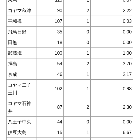
コヤマ秋津
90
2
2.22
平和橋
107
1
0.93
飛鳥日野
35
0
0.00
田無
18
0
0.00
武蔵境
100
1
1.00
拝島
54
2
3.70
京成
46
1
2.17
コヤマ二子
102
1
0.98
玉川
コヤマ石神
87
2
2.30
井
八王子中央
44
0
0.00
伊豆大島
15
1
6.67