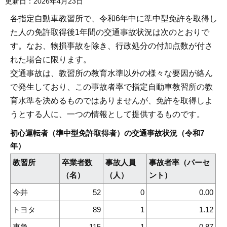
更新日：2026年4月23日
各指定自動車教習所で、令和6年中に準中型免許を取得し
た人の免許取得後1年間の交通事故状況は次のとおりで
す。なお、物損事故を除き、行政処分の付加点数が付さ
れた場合に限ります。
交通事故は、教習所の教育水準以外の様々な要因が絡ん
で発生しており、この事故者率で指定自動車教習所の教
育水準を決めるものではありませんが、免許を取得しよ
うとする人に、一つの情報として提供するものです。
初心運転者（準中型免許取得者）の交通事故状況（令和7
年）
教習所
卒業者数
事故人員
事故者率（パーセ
（名）
（人）
ント）
今井
52
0
0.00
トヨタ
89
1
1.12
東急
115
1
0.87