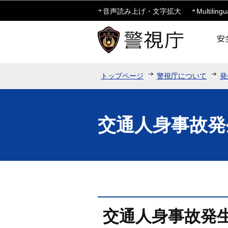
音声読み上げ・文字拡大
Multilingu
トップページ
警視庁について
発
交通人身事故発生
交通人身事故発