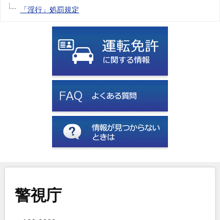
「淫行」処罰規定
警視庁