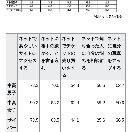
ネットで
ネットに
ネット
ネットで知
ネット
あやしい
相手の嫌
でチケ
り合った人
に自分
サイトに
がること
ットの
に自分の悩
の写真
アクセス
を書き込
売り買
みを相談す
をアッ
する
む
いをす
る
プする
る
中高
73.3
70.6
54.3
56.6
62.7
男子
中高
90.3
83.2
62.8
59.2
50.6
女子
サイ
73.5
63.5
44.1
25.6
36.5
バー