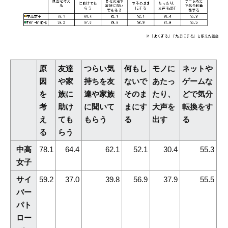
原
友達
つらい気
何もし
モノに
ネットや
因
や家
持ちを友
ないで
あたっ
ゲームな
を
族に
達や家族
そのま
たり、
どで気分
考
助け
に聞いて
まにす
大声を
転換をす
え
ても
もらう
る
出す
る
る
らう
中高
78.1
64.4
62.1
52.1
30.4
55.3
女子
サイ
59.2
37.0
39.8
56.9
37.9
55.5
バー
パト
ロー