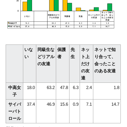
いな
同級生な
保護
先
ネッ
ネットで知
い
どリアル
者
生
ト上
り合って、
の友達
だけ
会ったこと
の友
のある友達
達
中高女
18.0
63.2
47.8
6.3
2.4
1.8
子
サイバ
37.4
46.9
15.6
0.9
7.1
14.7
ーパト
ロール