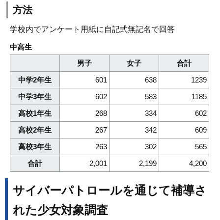
方法
学校内でアンケート用紙に自記式無記名で回答
中高生
男子
女子
合計
中学2年生
601
638
1239
中学3年生
602
583
1185
高校1年生
268
334
602
高校2年生
267
342
609
高校3年生
263
302
565
合計
2,001
2,199
4,200
サイバーパトロールを通じて補導さ
れた少女対象調査