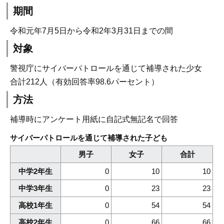
期間
令和元年7月5日から令和2年3月31日までの間
対象
警視庁にサイバーパトロールを通じて補導された少女
合計212人（有効回答率98.6パーセント）
方法
補導時にアンケート用紙に自記式無記名で回答
サイバーパトロールを通じて補導された子ども
男子
女子
合計
中学2年生
0
10
10
中学3年生
0
23
23
高校1年生
0
54
54
高校2年生
0
66
66