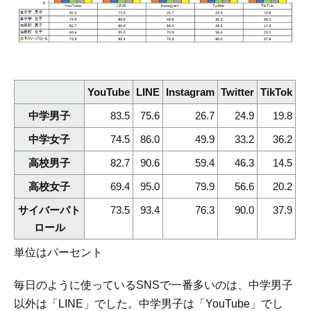
YouTube
LINE
Instagram
Twitter
TikTok
中学男子
83.5
75.6
26.7
24.9
19.8
中学女子
74.5
86.0
49.9
33.2
36.2
高校男子
82.7
90.6
59.4
46.3
14.5
高校女子
69.4
95.0
79.9
56.6
20.2
サイバーパト
73.5
93.4
76.3
90.0
37.9
ロール
単位はパーセント
毎日のように使っているSNSで一番多いのは、中学男子
以外は「LINE」でした。中学男子は「YouTube」でし