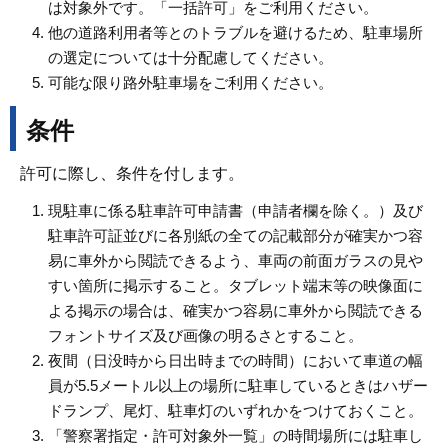
は対象外です。「一括許可」をご利用ください。
他の道路利用者等とのトラブルを避けるため、駐車場所
の選定については十分配慮してください。
可能な限り路外駐車場をご利用ください。
条件
許可に際し、条件を付します。
現駐車に係る駐車許可申請書（申請者欄を除く。）及び
駐車許可証並びに各別紙の全ての記載部分が確実かつ容
易に車外から閲読できるよう、車両の前面ガラスの見や
すい箇所に掲示すること。タブレット端末等の映像面に
よる掲示の場合は、確実かつ容易に車外から閲読できる
フォントサイズ及び画像の明るさとすること。
夜間（日没時から日出時までの時間）において車道の幅
員が5.5メートル以上の場所に駐車しているときはハザー
ドランプ、尾灯、駐車灯のいずれかをつけておくこと。
「警察署指定・許可対象外一覧」の時間場所には駐車し