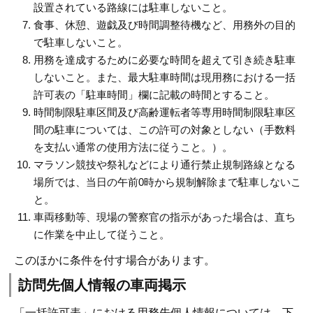
設置されている路線には駐車しないこと。
食事、休憩、遊戯及び時間調整待機など、用務外の目的
で駐車しないこと。
用務を達成するために必要な時間を超えて引き続き駐車
しないこと。また、最大駐車時間は現用務における一括
許可表の「駐車時間」欄に記載の時間とすること。
時間制限駐車区間及び高齢運転者等専用時間制限駐車区
間の駐車については、この許可の対象としない（手数料
を支払い通常の使用方法に従うこと。）。
マラソン競技や祭礼などにより通行禁止規制路線となる
場所では、当日の午前0時から規制解除まで駐車しないこ
と。
車両移動等、現場の警察官の指示があった場合は、直ち
に作業を中止して従うこと。
このほかに条件を付す場合があります。
訪問先個人情報の車両掲示
「一括許可表」における用務先個人情報については、下