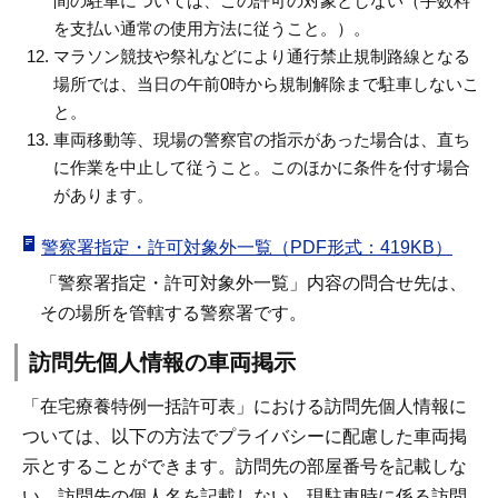
間の駐車については、この許可の対象としない（手数料
を支払い通常の使用方法に従うこと。）。
マラソン競技や祭礼などにより通行禁止規制路線となる
場所では、当日の午前0時から規制解除まで駐車しないこ
と。
車両移動等、現場の警察官の指示があった場合は、直ち
に作業を中止して従うこと。このほかに条件を付す場合
があります。
警察署指定・許可対象外一覧（PDF形式：419KB）
「警察署指定・許可対象外一覧」内容の問合せ先は、
その場所を管轄する警察署です。
訪問先個人情報の車両掲示
「在宅療養特例一括許可表」における訪問先個人情報に
ついては、以下の方法でプライバシーに配慮した車両掲
示とすることができます。訪問先の部屋番号を記載しな
い。訪問先の個人名を記載しない。現駐車時に係る訪問