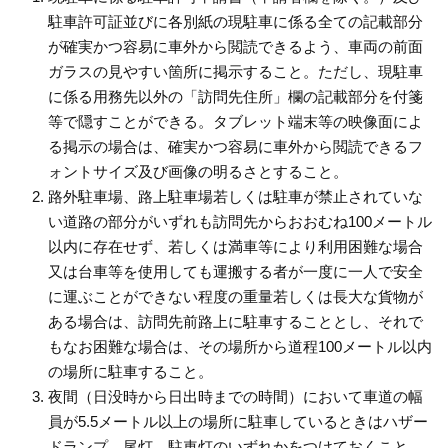
駐車許可証並びに各別紙の現駐車に係る全ての記載部分
が確実かつ容易に車外から閲読できるよう、車両の前面
ガラスの見やすい箇所に掲示すること。ただし、現駐車
に係る用務先以外の「訪問先住所」欄の記載部分を付箋
等で隠すことができる。タブレット端末等の映像面によ
る掲示の場合は、確実かつ容易に車外から閲読できるフ
ォントサイズ及び画像の明るさとすること。
路外駐車場、路上駐車場若しくは駐車が禁止されていな
い道路の部分がいずれも訪問先からおおむね100メートル
以内に存在せず、若しくは満車等により利用困難な場合
又は台車等を使用しても運搬する者が一度に一人で安全
に運ぶことができない程度の重量若しくは長大な貨物が
ある場合は、訪問先前路上に駐車することとし、それで
もなお困難な場合は、その場所から道程100メートル以内
の場所に駐車すること。
夜間（日没時から日出時までの時間）において車道の幅
員が5.5メートル以上の場所に駐車しているときはハザー
ドランプ、尾灯、駐車灯のいずれかをつけておくこと。