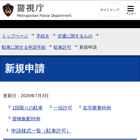
このページの本文へ移動
サイトマップ
トップページ
手続き
交通に関するもの
駐車に関する申請手続
駐車許可
新規申請
新規申請
更新日：2026年7月3日
1回限りの駐車
一括許可
在宅療養特例
貨物集配特例
申請様式一覧（駐車許可）