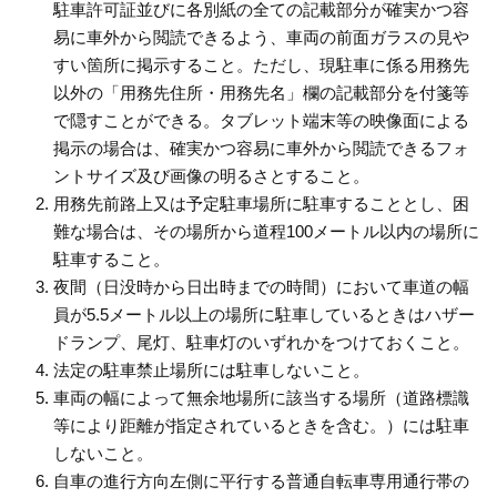
駐車許可証並びに各別紙の全ての記載部分が確実かつ容
易に車外から閲読できるよう、車両の前面ガラスの見や
すい箇所に掲示すること。ただし、現駐車に係る用務先
以外の「用務先住所・用務先名」欄の記載部分を付箋等
で隠すことができる。タブレット端末等の映像面による
掲示の場合は、確実かつ容易に車外から閲読できるフォ
ントサイズ及び画像の明るさとすること。
用務先前路上又は予定駐車場所に駐車することとし、困
難な場合は、その場所から道程100メートル以内の場所に
駐車すること。
夜間（日没時から日出時までの時間）において車道の幅
員が5.5メートル以上の場所に駐車しているときはハザー
ドランプ、尾灯、駐車灯のいずれかをつけておくこと。
法定の駐車禁止場所には駐車しないこと。
車両の幅によって無余地場所に該当する場所（道路標識
等により距離が指定されているときを含む。）には駐車
しないこと。
自車の進行方向左側に平行する普通自転車専用通行帯の