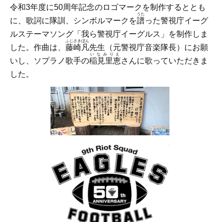
令和3年度に50周年記念のロゴマークを制作するととも
うた
に、歌詞に隊訓、シンボルマークを
譜
った警視庁イーグ
ルステーマソング「我ら警視庁イーグルス」を制作しま
ふじさきぼん
した。作曲は、
藤崎凡
先生（元警視庁音楽隊長）にお願
いなみりえ
いし、ソプラノ歌手の
稲見里恵
さんに歌っていただきま
した。