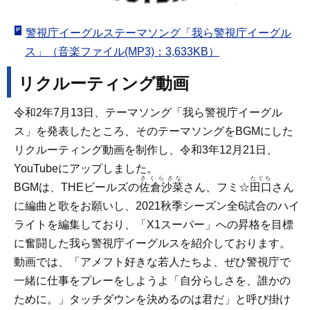
警視庁イーグルステーマソング「我ら警視庁イーグル
ス」（音楽ファイル(MP3)：3,633KB）
リクルーティング動画
令和2年7月13日、テーマソング「我ら警視庁イーグル
ス」を発表したところ、そのテーマソングをBGMにした
リクルーティング動画を制作し、令和3年12月21日、
YouTubeにアップしました。
さくらさな
たぐち
BGMは、THEビールズの
佐倉沙菜
さん、フミ☆
田口
さん
に編曲と歌をお願いし、2021秋季シーズン全6試合のハイ
ライトを編集しており、「X1スーパー」への昇格を目標
に奮闘した我ら警視庁イーグルスを紹介しております。
動画では、「アメフト好きな若人たちよ、ぜひ警視庁で
一緒に仕事をプレーをしようよ「自分らしさを、誰かの
ために。」タッチダウンを決めるのは君だ」と呼び掛け