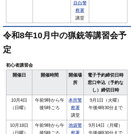
目白警
察署
講堂
令和8年10月中の猟銃等講習会予
定
初心者講習会
開催日
開催時間
開催場
電子予約締切日時
所
窓口申込（予約な
し）締切日時
10月4日
午前9時から午
本所警
9月1日（火曜）
（日曜）
後5時ごろ
察署
午後4時30分まで
講堂
10月18日
午前9時から午
池袋警
9月14日（月曜）
（日曜）
後5時ごろ
察署
午後4時30分まで