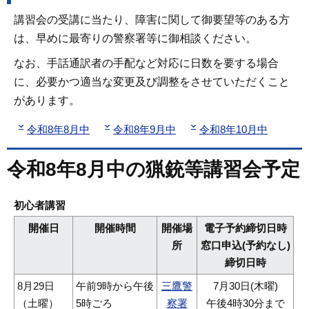
講習会の受講に当たり、障害に関して御要望等のある方
は、早めに最寄りの警察署等に御相談ください。
なお、手話通訳者の手配など対応に日数を要する場合
に、必要かつ適当な変更及び調整をさせていただくこと
があります。
令和8年8月中
令和8年9月中
令和8年10月中
令和8年8月中の猟銃等講習会予定
初心者講習
開催日
開催時間
開催場
電子予約締切日時
所
窓口申込(予約なし)
締切日時
8月29日
午前9時から午後
三鷹警
7月30日(木曜)
（土曜）
5時ごろ
察署
午後4時30分まで