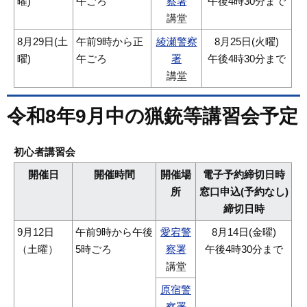
曜)
午ごろ
察署
午後4時30分まで
講堂
8月29日(土
午前9時から正
綾瀬警察
8月25日(火曜)
曜)
午ごろ
署
午後4時30分まで
講堂
令和8年9月中の猟銃等講習会予定
初心者講習会
開催日
開催時間
開催場
電子予約締切日時
所
窓口申込(予約なし)
締切日時
9月12日
午前9時から午後
愛宕警
8月14日(金曜)
（土曜）
5時ごろ
察署
午後4時30分まで
講堂
原宿警
察署