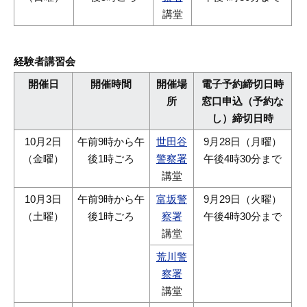
講堂
経験者講習会
開催日
開催時間
開催場
電子予約締切日時
所
窓口申込（予約な
し）締切日時
10月2日
午前9時から午
世田谷
9月28日（月曜）
（金曜）
後1時ごろ
警察署
午後4時30分まで
講堂
10月3日
午前9時から午
富坂警
9月29日（火曜）
（土曜）
後1時ごろ
察署
午後4時30分まで
講堂
荒川警
察署
講堂