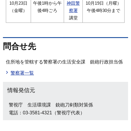
10月23日
午後1時から午
神田警
10月19日（月曜）
（金曜）
後4時ごろ
察署
午後4時30分まで
講堂
問合せ先
住所地を管轄する警察署の生活安全課 銃砲行政担当係
警察署一覧
情報発信元
警視庁 生活環境課 銃砲刀剣類対策係
電話：03-3581-4321（警視庁代表）