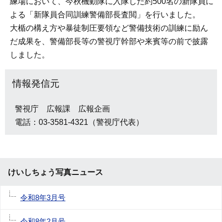
練場において、今秋機動隊に入隊した約500名の新隊員に
よる「新隊員合同訓練警備部長査閲」を行いました。
大楯の構え方や暴徒制圧要領など警備技術の訓練に励ん
だ成果を、警備部長等の警視庁幹部や来賓等の前で披露
しました。
情報発信元
警視庁 広報課 広報企画
電話：03-3581-4321（警視庁代表）
けいしちょう写真ニュース
令和8年3月号
令和8年2月号