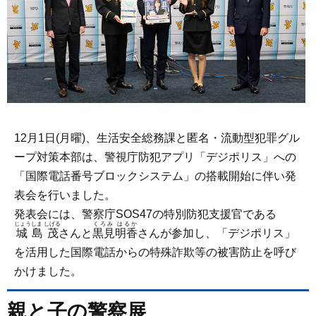
12月1日(月曜)、生活安全総務課と匿名・流動型犯罪グル
ープ対策本部は、警視庁防犯アプリ「デジポリス」への
「国際電話番号ブロックシステム」の搭載開始に伴い発
表会を行いました。
発表会には、警察庁SOS47の特別防犯支援官である
じょうしま しげる
くろみ はるか
城島茂
さんと
黒見明香
さんが参加し、「デジポリス」
を活用した国際電話からの特殊詐欺等の被害防止を呼び
かけました。
親と子の警察展