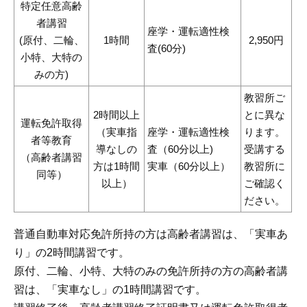
特定任意高齢
者講習
座学・運転適性検
(原付、二輪、
1時間
2,950円
査(60分)
小特、大特の
みの方)
教習所ご
2時間以上
とに異な
運転免許取得
（実車指
座学・運転適性検
ります。
者等教育
導なしの
査（60分以上)
受講する
（高齢者講習
方は1時間
実車（60分以上）
教習所に
同等）
以上）
ご確認く
ださい。
普通自動車対応免許所持の方は高齢者講習は、「実車あ
り」の2時間講習です。
原付、二輪、小特、大特のみの免許所持の方の高齢者講
習は、「実車なし」の1時間講習です。