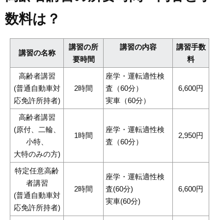
数料は？
講習の所
講習の内容
講習手数
講習の名称
要時間
料
高齢者講習
座学・運転適性検
(普通自動車対
2時間
査（60分）
6,600円
応免許所持者)
実車（60分）
高齢者講習
(原付、二輪、
座学・運転適性検
1時間
2,950円
小特、
査（60分）
大特のみの方)
特定任意高齢
座学・運転適性検
者講習
2時間
査(60分)
6,600円
(普通自動車対
実車(60分)
応免許所持者)