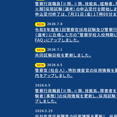
警察行政職員[Ⅲ類、Ⅱ類、技能系、経験者
Ⅲ類]採用試験（選考）の申込受付を開始しま
申込受付終了は、7月31日（金）17時00分
2026.7.8
令和8年度第1回警察官採用試験及び警察
（選考）に合格した方の"警察学校入校時期に
FAQ」にアップしました。
2026.7.1
共同試験日程を更新しました。
2026.6.5
警察官（社会人）、特別捜査官の採用情報を
内をアップしました。
2026.6.5
警察行政職員[Ⅲ類、Ⅱ類、技能系、障害者
験者（事務）]の採用情報を更新し、採用試験
プしました。
2026.5.25
会計年度任用職員の採用情報を更新し、採用