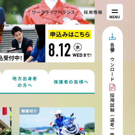
インタビュー
ワークライフバランス
採用情報
MENU
各種
ダウンロード
地方出身者
保護者の皆様へ
の方へ
採用試験（選考）
職種紹介