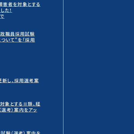
、障害者を対象とする
した！
まで
行政職員採用試験
ついて"を「採用
更新し、採用選考案
を対象とするⅢ類、経
（選考）案内をアッ
試験（選考）案内を