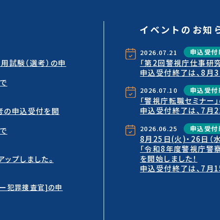
イベントのお知
2026.07.21
申込受付
「第2回警視庁仕事研
採用試験（選考）の申
申込受付終了は、8月3
まで
2026.07.10
申込受付
「警視庁転職セミナー
申込受付終了は、7月2
考の申込受付を開
2026.06.25
申込受付
まで
8月25日(火)・26日（
「令和8年度警視庁警
を開始しました！
ップしました。
申込受付終了は、7月1
ー犯罪捜査官]の申