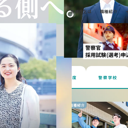
警視庁とは
職種紹介
転職者の方へ
働き方・制度
警察学校
紹介
職種紹介