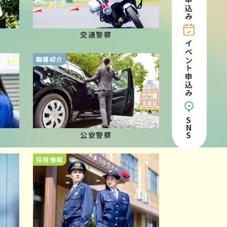
申込み
交通警察
イベント申込み
職種紹介
S
N
S
公安警察
採用情報