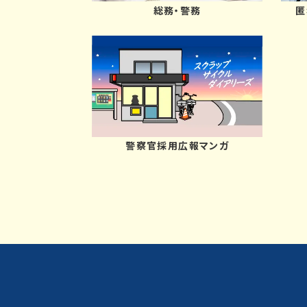
総務・警務
匿
警察官採用広報マンガ