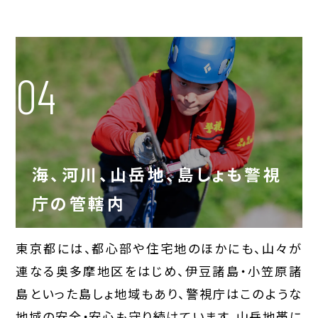
04
海、河川、山岳地、島しょも警視
庁の管轄内
東京都には、都心部や住宅地のほかにも、山々が
連なる奥多摩地区をはじめ、伊豆諸島・小笠原諸
島といった島しょ地域もあり、警視庁はこのような
地域の安全・安心も守り続けています。山岳地帯に