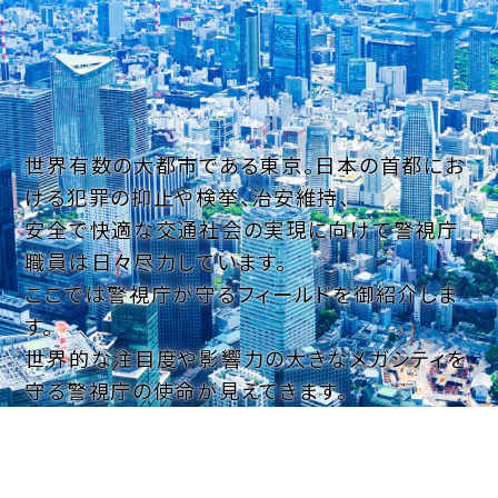
世界有数の大都市である東京。日本の首都にお
ける犯罪の抑止や検挙、治安維持、
安全で快適な交通社会の実現に向けて警視庁
職員は日々尽力しています。
ここでは警視庁が守るフィールドを御紹介しま
す。
世界的な注目度や影響力の大きなメガシティを
守る警視庁の使命が見えてきます。